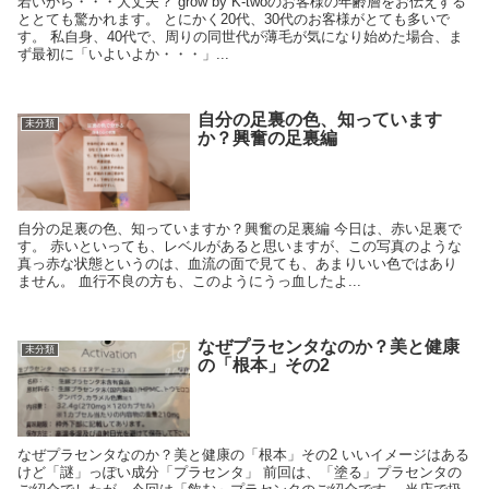
若いから・・・大丈夫？ grow by K-twoのお客様の年齢層をお伝えする
ととても驚かれます。 とにかく20代、30代のお客様がとても多いで
す。 私自身、40代で、周りの同世代が薄毛が気になり始めた場合、ま
ず最初に「いよいよか・・・」...
自分の足裏の色、知っています
未分類
か？興奮の足裏編
自分の足裏の色、知っていますか？興奮の足裏編 今日は、赤い足裏で
す。 赤いといっても、レベルがあると思いますが、この写真のような
真っ赤な状態というのは、血流の面で見ても、あまりいい色ではあり
ません。 血行不良の方も、このようにうっ血したよ...
なぜプラセンタなのか？美と健康
未分類
の「根本」その2
なぜプラセンタなのか？美と健康の「根本」その2 いいイメージはある
けど「謎」っぽい成分「プラセンタ」 前回は、「塗る」プラセンタの