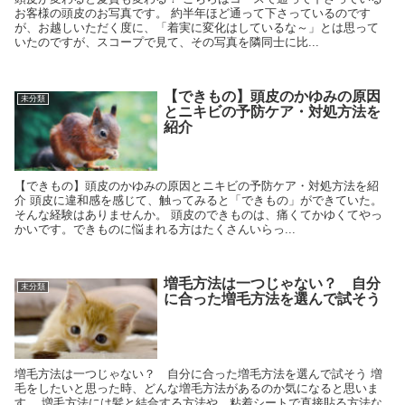
お客様の頭皮のお写真です。 約半年ほど通って下さっているのです
が、お越しいただく度に、「着実に変化はしているな～」とは思って
いたのですが、スコープで見て、その写真を隣同士に比...
【できもの】頭皮のかゆみの原因
未分類
とニキビの予防ケア・対処方法を
紹介
【できもの】頭皮のかゆみの原因とニキビの予防ケア・対処方法を紹
介 頭皮に違和感を感じて、触ってみると「できもの」ができていた。
そんな経験はありませんか。 頭皮のできものは、痛くてかゆくてやっ
かいです。できものに悩まれる方はたくさんいらっ...
増毛方法は一つじゃない？ 自分
未分類
に合った増毛方法を選んで試そう
増毛方法は一つじゃない？ 自分に合った増毛方法を選んで試そう 増
毛をしたいと思った時、どんな増毛方法があるのか気になると思いま
す。 増毛方法には髪と結合する方法や、粘着シートで直接貼る方法な