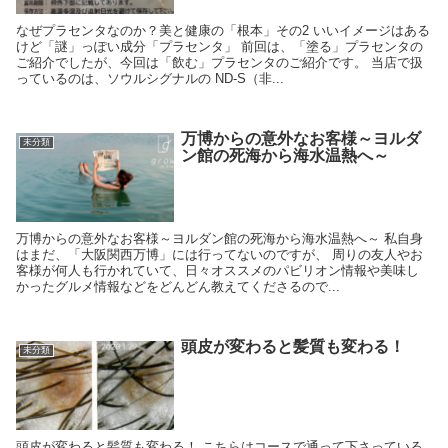
なぜプラセンタなのか？美と健康の「根本」その2 いいイメージはある
けど「謎」っぽい成分「プラセンタ」 前回は、「塗る」プラセンタの
ご紹介でしたが、今回は「飲む」プラセンタのご紹介です。 当店で扱
っているのは、ソウルシグナルの ND-S（非...
万博からの意外なお客様～ヨルダ
未分類
ン館の死海から海水温熱へ～
万博からの意外なお客様～ヨルダン館の死海から海水温熱へ～ 私自身
はまだ、「大阪関西万博」には行ってないのですが、 周りの友人やお
客様が何人も行かれていて、日々オススメのパビリオン情報や美味し
かったグルメ情報などをどんどん教えてくださるので...
頭皮が変わると髪質も変わる！
未分類
頭皮が変わると髪質も変わる！ こちらはコースで通って下さっている