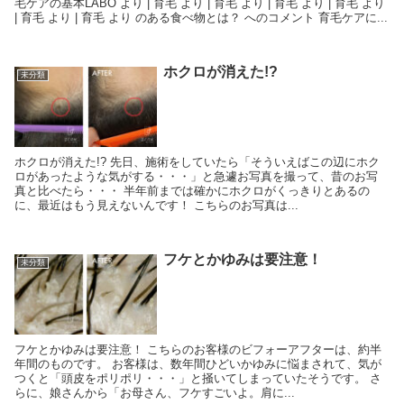
毛ケアの基本LABO より | 育毛 より | 育毛 より | 育毛 より | 育毛 より
| 育毛 より | 育毛 より のある食べ物とは？ へのコメント 育毛ケアに...
ホクロが消えた!?
未分類
ホクロが消えた!? 先日、施術をしていたら「そういえばこの辺にホク
ロがあったような気がする・・・」と急遽お写真を撮って、昔のお写
真と比べたら・・・ 半年前までは確かにホクロがくっきりとあるの
に、最近はもう見えないんです！ こちらのお写真は...
フケとかゆみは要注意！
未分類
フケとかゆみは要注意！ こちらのお客様のビフォーアフターは、約半
年間のものです。 お客様は、数年間ひどいかゆみに悩まされて、気が
つくと「頭皮をポリポリ・・・」と掻いてしまっていたそうです。 さ
らに、娘さんから「お母さん、フケすごいよ。肩に...