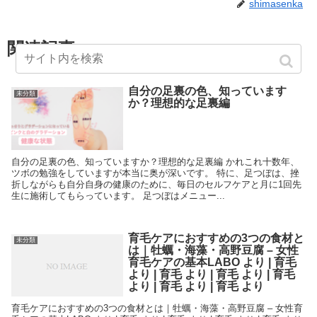
shimasenka
関連記事
自分の足裏の色、知っています
未分類
か？理想的な足裏編
自分の足裏の色、知っていますか？理想的な足裏編 かれこれ十数年、
ツボの勉強をしていますが本当に奥が深いです。 特に、足つぼは、挫
折しながらも自分自身の健康のために、毎日のセルフケアと月に1回先
生に施術してもらっています。 足つぼはメニュー...
育毛ケアにおすすめの3つの食材と
未分類
は｜牡蠣・海藻・高野豆腐 – 女性
育毛ケアの基本LABO より | 育毛
より | 育毛 より | 育毛 より | 育毛
より | 育毛 より | 育毛 より
育毛ケアにおすすめの3つの食材とは｜牡蠣・海藻・高野豆腐 – 女性育