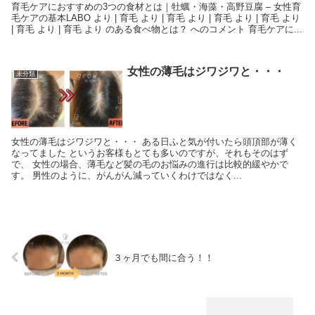
育毛ケアにおすすめの3つの食材とは｜牡蠣・海藻・高野豆腐 – 女性育
毛ケアの基本LABO より | 育毛 より | 育毛 より | 育毛 より | 育毛 より
| 育毛 より | 育毛 より のある食べ物とは？ へのコメント 育毛ケアに...
女性の薄毛はジワジワと・・・
未分類
女性の薄毛はジワジワと・・・ ある日ふと気が付いたら頭頂部が薄く
なってました というお客様もとても多いのですが、それもそのはず
で、 女性の場合、薄毛など髪の毛のお悩みの進行は比較的緩やかで
す。 男性のように、がんがん減っていくわけではなく...
３ヶ月でも間に合う！！