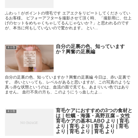
ふわっ！がポイントの増毛です エアエクをリピートしてくださってい
るお客様。 ビフォーアフターを撮影させて頂く時、 「撮影用に、仕上
げのセットをめちゃくちゃしてるんじゃないか？」と思われるのです
が、本当に何もしていないので驚かれます。 とい...
自分の足裏の色、知っています
未分類
か？興奮の足裏編
自分の足裏の色、知っていますか？興奮の足裏編 今日は、赤い足裏で
す。 赤いといっても、レベルがあると思いますが、この写真のような
真っ赤な状態というのは、血流の面で見ても、あまりいい色ではあり
ません。 血行不良の方も、このようにうっ血したよ...
育毛ケアにおすすめの3つの食材と
未分類
は｜牡蠣・海藻・高野豆腐 – 女性
育毛ケアの基本LABO より | 育毛
より | 育毛 より | 育毛 より | 育毛
より | 育毛 より | 育毛 より