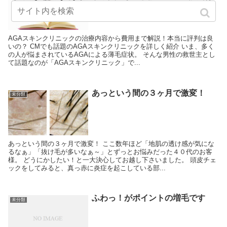
良いの？
AGAスキンクリニックの治療内容から費用まで解説！本当に評判は良
いの？ CMでも話題のAGAスキンクリニックを詳しく紹介 いま、多く
の人が悩まされているAGAによる薄毛症状。 そんな男性の救世主とし
て話題なのが「AGAスキンクリニック」で...
あっという間の３ヶ月で激変！
未分類
あっという間の３ヶ月で激変！ ここ数年ほど「地肌の透け感が気にな
るなぁ」「抜け毛が多いなぁ～」とずっとお悩みだった４０代のお客
様。 どうにかしたい！と一大決心してお越し下さいました。 頭皮チェ
ックをしてみると、真っ赤に炎症を起こしている部...
ふわっ！がポイントの増毛です
未分類